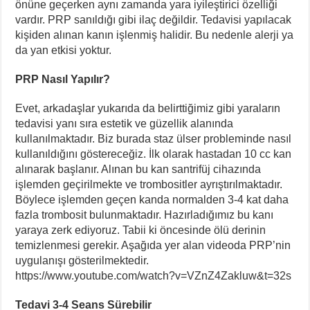
önüne geçerken aynı zamanda yara iyileştirici özelliği
vardır. PRP sanıldığı gibi ilaç değildir. Tedavisi yapılacak
kişiden alınan kanın işlenmiş halidir. Bu nedenle alerji ya
da yan etkisi yoktur.
PRP Nasıl Yapılır?
Evet, arkadaşlar yukarıda da belirttiğimiz gibi yaraların
tedavisi yanı sıra estetik ve güzellik alanında
kullanılmaktadır. Biz burada staz ülser probleminde nasıl
kullanıldığını göstereceğiz. İlk olarak hastadan 10 cc kan
alınarak başlanır. Alınan bu kan santrifüj cihazında
işlemden geçirilmekte ve trombositler ayrıştırılmaktadır.
Böylece işlemden geçen kanda normalden 3-4 kat daha
fazla trombosit bulunmaktadır. Hazırladığımız bu kanı
yaraya zerk ediyoruz. Tabii ki öncesinde ölü derinin
temizlenmesi gerekir. Aşağıda yer alan videoda PRP’nin
uygulanışı gösterilmektedir.
https://www.youtube.com/watch?v=VZnZ4Zakluw&t=32s
Tedavi 3-4 Seans Sürebilir