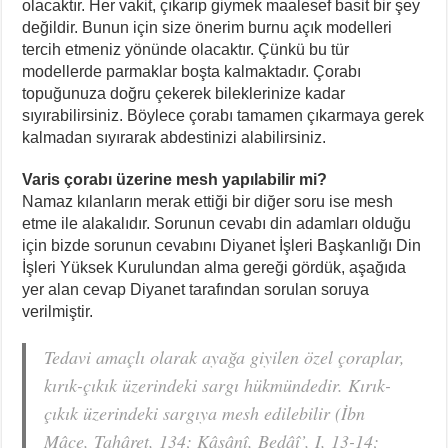
olacaktır. Her vakit, çıkarıp giymek maalesef basit bir şey
değildir. Bunun için size önerim burnu açık modelleri
tercih etmeniz yönünde olacaktır. Çünkü bu tür
modellerde parmaklar boşta kalmaktadır. Çorabı
topuğunuza doğru çekerek bileklerinize kadar
sıyırabilirsiniz. Böylece çorabı tamamen çıkarmaya gerek
kalmadan sıyırarak abdestinizi alabilirsiniz.
Varis çorabı üzerine mesh yapılabilir mi?
Namaz kılanların merak ettiği bir diğer soru ise mesh
etme ile alakalıdır. Sorunun cevabı din adamları olduğu
için bizde sorunun cevabını Diyanet İşleri Başkanlığı Din
İşleri Yüksek Kurulundan alma gereği gördük, aşağıda
yer alan cevap Diyanet tarafından sorulan soruya
verilmiştir.
Tedavi amaçlı olarak ayağa giyilen özel çoraplar,
kırık-çıkık üzerindeki sargı hükmündedir. Kırık-
çıkık üzerindeki sargıya mesh edilebilir (İbn
Mâce, Tahâret, 134; Kâsânî, Bedâî’, I, 13-14;