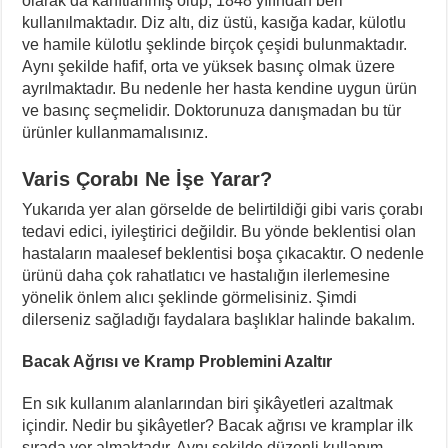
olarak da kanıtlanmış olup, 1848 yılından beri
kullanılmaktadır. Diz altı, diz üstü, kasığa kadar, külotlu
ve hamile külotlu şeklinde birçok çeşidi bulunmaktadır.
Aynı şekilde hafif, orta ve yüksek basınç olmak üzere
ayrılmaktadır. Bu nedenle her hasta kendine uygun ürün
ve basınç seçmelidir. Doktorunuza danışmadan bu tür
ürünler kullanmamalısınız.
Varis Çorabı Ne İşe Yarar?
Yukarıda yer alan görselde de belirtildiği gibi varis çorabı
tedavi edici, iyileştirici değildir. Bu yönde beklentisi olan
hastaların maalesef beklentisi boşa çıkacaktır. O nedenle
ürünü daha çok rahatlatıcı ve hastalığın ilerlemesine
yönelik önlem alıcı şeklinde görmelisiniz. Şimdi
dilerseniz sağladığı faydalara başlıklar halinde bakalım.
Bacak Ağrısı ve Kramp Problemini Azaltır
En sık kullanım alanlarından biri şikâyetleri azaltmak
içindir. Nedir bu şikâyetler? Bacak ağrısı ve kramplar ilk
sırada yer almaktadır. Aynı şekilde düzenli kullanım