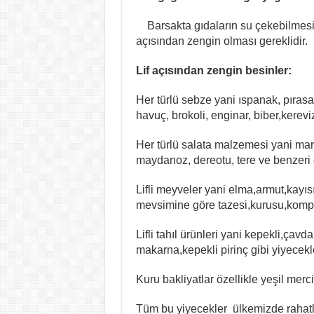
Barsakta gıdaların su çekebilmesi v
açısından zengin olması gereklidir.
Lif açısından zengin besinler:
Her türlü sebze yani ıspanak, pırasa
havuç, brokoli, enginar, biber,kereviz
Her türlü salata malzemesi yani maru
maydanoz, dereotu, tere ve benzeri
Lifli meyveler yani elma,armut,kayıs
mevsimine göre tazesi,kurusu,kompos
Lifli tahıl ürünleri yani kepekli,çav
makarna,kepekli pirinç gibi yiyecek
Kuru bakliyatlar özellikle yeşil merc
Tüm bu yiyecekler ülkemizde rahatl