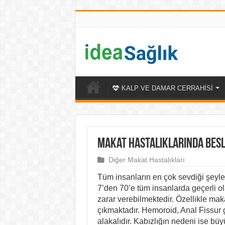
KALP VE DAMAR CERRAHİSİ
Makat Hastalıklarında Bes
Diğer Makat Hastalıkları
Tüm insanların en çok sevdiği şeylerd
7’den 70’e tüm insanlarda geçerli o
zarar verebilmektedir. Özellikle mak
çıkmaktadır. Hemoroid, Anal Fissur gi
alakalıdır. Kabızlığın nedeni ise bü