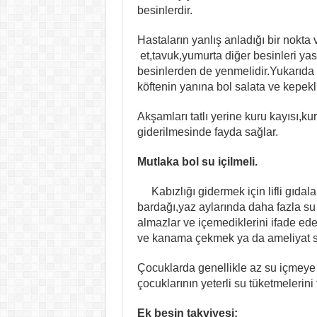
besinlerdir.
Hastaların yanlış anladığı bir nokta
et,tavuk,yumurta diğer besinleri ya
besinlerden de yenmelidir.Yukarıda sa
köftenin yanına bol salata ve kepekli
Akşamları tatlı yerine kuru kayısı,k
giderilmesinde fayda sağlar.
Mutlaka bol su içilmeli.
Kabızlığı gidermek için lifli gıdal
bardağı,yaz aylarında daha fazla su 
almazlar ve içemediklerini ifade ed
ve kanama çekmek ya da ameliyat su
Çocuklarda genellikle az su içmeye 
çocuklarının yeterli su tüketmelerini 
Ek besin takviyesi: