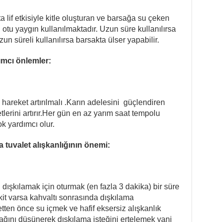
a lif etkisiyle kitle oluşturan ve barsağa su çeken
 otu yaygın kullanılmaktadır. Uzun süre kullanılırsa
n süreli kullanılırsa barsakta ülser yapabilir.
ımcı önlemler:
 hareket artırılmalı .Karın adelesini
güçlendiren
lerini artırır.Her gün en az yarım saat tempolu
k yardımcı olur.
tuvalet alışkanlığının önemi:
dışkılamak için oturmak (en fazla 3 dakika) bir süre
akit varsa kahvaltı sonrasında dışkılama
letten önce su içmek ve hafif eksersiz alışkanlık
cağını düşünerek dışkılama isteğini ertelemek yani