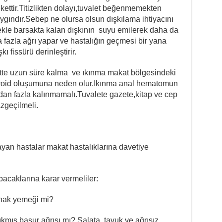
ekettir.Titizlikten dolayı,tuvalet beğenmemekten
aygındır.Sebep ne olursa olsun dışkılama ihtiyacını
ekle barsakta kalan dışkının suyu emilerek daha da
a fazla ağrı yapar ve hastalığın geçmesi bir yana
 fissürü derinleştirir.
tte uzun süre kalma ve ıkınma makat bölgesindeki
oroid oluşumuna neden olur.Ikınma anal hematomun
dan fazla kalınmamalı.Tuvalete gazete,kitap ve cep
zgeçilmeli.
an hastalar makat hastalıklarına davetiye
pacaklarına karar vermeliler:
anak yemeği mi?
ıkmış basur ağrısı mı? Salata, tavuk ve ağrısız