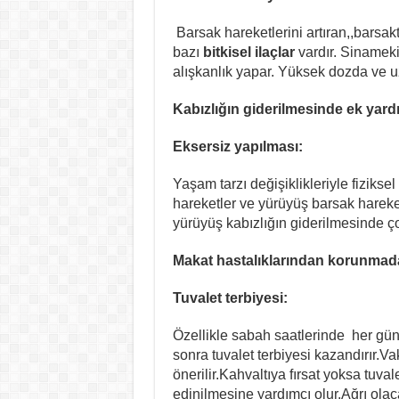
Barsak hareketlerini artıran,,barsakt
bazı
bitkisel ilaçlar
vardır. Sinameki
alışkanlık yapar. Yüksek dozda ve uzu
Kabızlığın giderilmesinde ek yard
Eksersiz yapılması:
Yaşam tarzı değişiklikleriyle fiziksel
hareketler ve yürüyüş barsak hareket
yürüyüş kabızlığın giderilmesinde ço
Makat hastalıklarından korunmada 
Tuvalet terbiyesi:
Özellikle sabah saatlerinde her gün 
sonra tuvalet terbiyesi kazandırır.V
önerilir.Kahvaltıya fırsat yoksa tuva
edinilmesine yardımcı olur.Ağrı ola