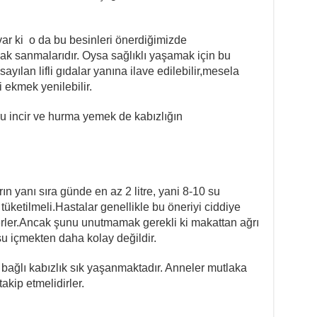
 var ki o da bu besinleri önerdiğimizde
sak sanmalarıdır. Oysa sağlıklı yaşamak için bu
yılan lifli gıdalar yanına ilave edilebilir,mesela
 ekmek yenilebilir.
uru incir ve hurma yemek de kabızlığın
arın yanı sıra günde en az 2 litre, yani 8-10 su
tüketilmeli.Hastalar genellikle bu öneriyi ciddiye
erler.Ancak şunu unutmamak gerekli ki makattan ağrı
 içmekten daha kolay değildir.
bağlı kabızlık sık yaşanmaktadır. Anneler mutlaka
takip etmelidirler.