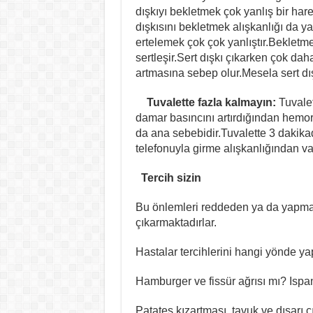
dışkıyı bekletmek çok yanlış bir har
dışkısını bekletmek alışkanlığı da y
ertelemek çok çok yanlıştır.Bekletm
sertleşir.Sert dışkı çıkarken çok dah
artmasına sebep olur.Mesela sert dışkı
Tuvalette fazla kalmayın:
Tuvale
damar basıncını artırdığından hem
da ana sebebidir.Tuvalette 3 dakika
telefonuyla girme alışkanlığından va
Tercih sizin
Bu önlemleri reddeden ya da yapmay
çıkarmaktadırlar.
Hastalar tercihlerini hangi yönde ya
Hamburger ve fissür ağrısı mı? Isp
Patates kızartması, tavuk ve dışarı ç