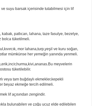
e suyu barsak içerisinde tutabilmesi için lif
, kabak, patlıcan, lahana, taze fasulye, bezelye,
 bolca tüketilmeli.
l,kıvırcık, mor lahana,turp,yeşil ve kuru soğan,
 otlar mümkünse her yemeğin yanında yenmeli.
ı,erik,incir,hurma,kivi,ananas.Bu meyvelerin
tosu tüketilebilir.
darlı veya tam buğdaylı ekmekler,kepekli
ler beyaz ekmeğe tercih edilmeli.
imek lif açısından zengindir.
ıkla bulunabilen ve çoğu ucuz elde edilebilen