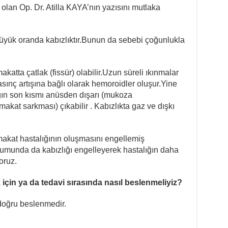
k olan Op. Dr. Atilla KAYA’nın yazısını mutlaka
büyük oranda kabızlıktır.Bunun da sebebi çoğunlukla
atta çatlak (fissür) olabilir.Uzun süreli ıkınmalar
nç artışına bağlı olarak hemoroidler oluşur.Yine
ğın son kısmı anüsden dışarı (mukoza
kat sarkması) çıkabilir . Kabızlıkta gaz ve dışkı
 makat hastalığının oluşmasını engellemiş
urumunda da kabızlığı engelleyerek hastalığın daha
oruz.
çin ya da tedavi sırasında nasıl beslenmeliyiz?
doğru beslenmedir.