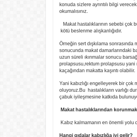
konuda sizlere ayrıntılı bilgi verece
okumalısınız.
Makat hastalıklarının sebebi çok 
kötü beslenme alışkanlığıdır.
Örneğin sert dışkılama sonrasında mak
sonucunda makat damarlarındaki bası
uzun süreli ıkınmalar sonucu barsa
prolapsusu,rektum prolapsusu yani ma
kaçağından makatta kaşıntı olabilir.
Yani kabızlığı engelleyerek bir çok
oluyoruz.Bu hastalıkların varlığı d
çabuk iyileşmesine katkıda bulunuy
Makat hastalıklarından korunmak i
Kabız kalmamanın en önemli yolu 
Hangi gıdalar kabızlığa iyi gelir?