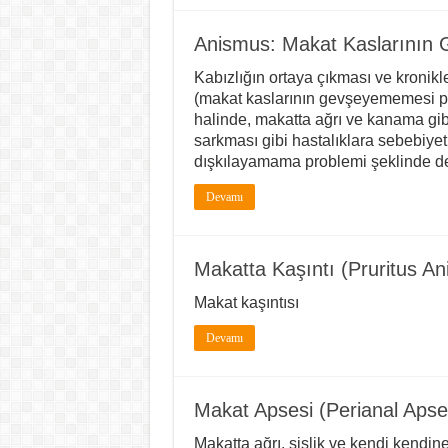
Anismus: Makat Kaslarının 
Kabızlığın ortaya çıkması ve kronik
(makat kaslarının gevşeyememesi p
halinde, makatta ağrı ve kanama gibi
sarkması gibi hastalıklara sebebiye
dışkılayamama problemi şeklinde de
Devamı
Makatta Kaşıntı (Pruritus An
Makat kaşıntısı
Devamı
Makat Apsesi (Perianal Apse)
Makatta ağrı, şişlik ve kendi kendin