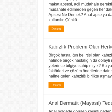
makat apsesi, acil müdahale gerektir
müdahale edilmeden geçen her dakika 
Apsesi Ne Demek? Anal apse ya da m
kullanılır. Çünkü …
Devamı
Kabızlık Problemi Olan Herk
Birçok hastalığın belirtisi olan ka
halinde birçok hastalığın da dolaylı
yeterince bilgiye sahip miyiz? Bu yazı
faktörleri ve çözüm önerilerine dair
haline gelen kabızlığı birlikte aşma
Devamı
Anal Dermatit (Mayasıl) Tedav
Anal bölgede görülen kaşıntı nedenl