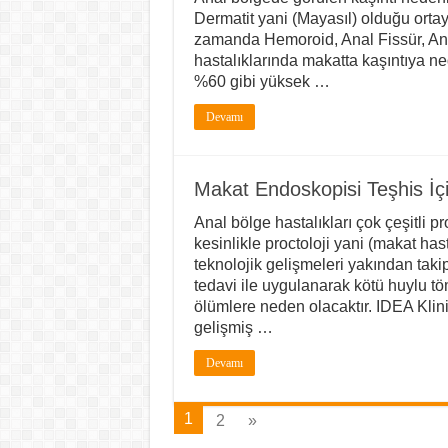
Dermatit yani (Mayasıl) olduğu ortaya
zamanda Hemoroid, Anal Fissür, Anal
hastalıklarında makatta kaşıntıya 
%60 gibi yüksek …
Devamı
Makat Endoskopisi Teşhis İç
Anal bölge hastalıkları çok çeşitli 
kesinlikle proctoloji yani (makat h
teknolojik gelişmeleri yakından takip
tedavi ile uygulanarak kötü huylu t
ölümlere neden olacaktır. IDEA Klini
gelişmiş …
Devamı
1
2
»