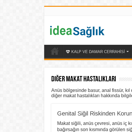
KALP VE DAMAR CERRAHİSİ
Diğer Makat Hastalıkları
Anüs bölgesinde basur, anal fissür, kıl
diğer makat hastalıkları hakkında bilgil
Genital Siğil Riskinden Kor
Makat siğili, anüs çevresi, anüs iç k
bağırsağın son kısmında görülen siği