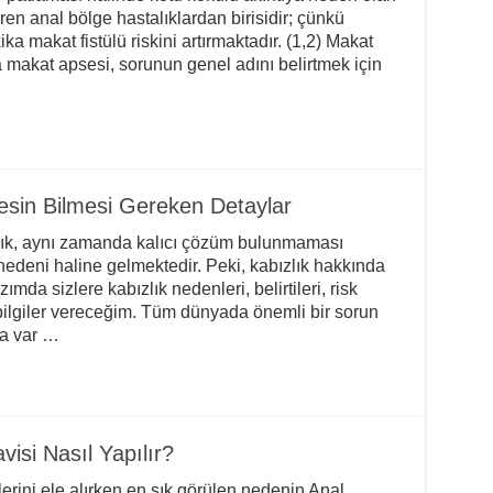
en anal bölge hastalıklardan birisidir; çünkü
makat fistülü riskini artırmaktadır. (1,2) Makat
akat apsesi, sorunun genel adını belirtmek için
esin Bilmesi Gereken Detaylar
bızlık, aynı zamanda kalıcı çözüm bulunmaması
 nedeni haline gelmektedir. Peki, kabızlık hakkında
mda sizlere kabızlık nedenleri, belirtileri, risk
 bilgiler vereceğim. Tüm dünyada önemli bir sorun
ya var …
isi Nasıl Yapılır?
erini ele alırken en sık görülen nedenin Anal