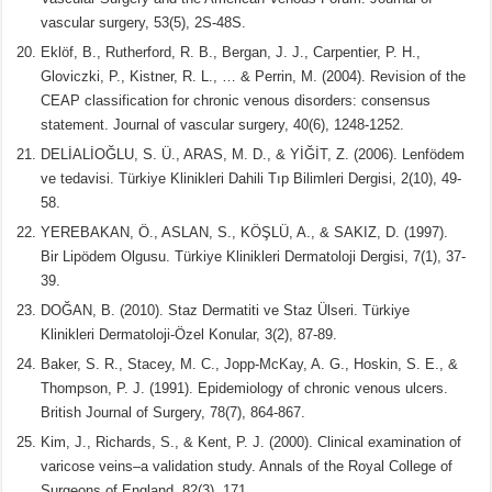
vascular surgery, 53(5), 2S-48S.
Eklöf, B., Rutherford, R. B., Bergan, J. J., Carpentier, P. H.,
Gloviczki, P., Kistner, R. L., … & Perrin, M. (2004). Revision of the
CEAP classification for chronic venous disorders: consensus
statement. Journal of vascular surgery, 40(6), 1248-1252.
DELİALİOĞLU, S. Ü., ARAS, M. D., & YİĞİT, Z. (2006). Lenfödem
ve tedavisi. Türkiye Klinikleri Dahili Tıp Bilimleri Dergisi, 2(10), 49-
58.
YEREBAKAN, Ö., ASLAN, S., KÖŞLÜ, A., & SAKIZ, D. (1997).
Bir Lipödem Olgusu. Türkiye Klinikleri Dermatoloji Dergisi, 7(1), 37-
39.
DOĞAN, B. (2010). Staz Dermatiti ve Staz Ülseri. Türkiye
Klinikleri Dermatoloji-Özel Konular, 3(2), 87-89.
Baker, S. R., Stacey, M. C., Jopp‐McKay, A. G., Hoskin, S. E., &
Thompson, P. J. (1991). Epidemiology of chronic venous ulcers.
British Journal of Surgery, 78(7), 864-867.
Kim, J., Richards, S., & Kent, P. J. (2000). Clinical examination of
varicose veins–a validation study. Annals of the Royal College of
Surgeons of England, 82(3), 171.