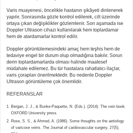
Varis muayenesi, öncelikle hastanın şikâyeti dinlenerek
yapılır. Sonrasında gözle kontrol edilerek, cilt üzerinde
ortaya çıkan değişiklikler gözlemlenir. Son aşamada ise
Doppler Ultrason cihazı kullanılarak hem toplardamar
hem de atardamarlar kontrol edilir.
Doppler görüntülemesindeki amaç hem teşhis hem de
tedaviye engel bir durum olup olmadığına bakılır. Sorun
derin toplardamarlarda olması halinde maalesef
müdahale edilemez. Bu tür hastalara rahatlatıcı ilaçlar,
varis çorapları önerilmektedir. Bu nedenle Doppler
Ultrason görüntüleme çok önemlidir.
REFERANSLAR
Bergan, J. J., & Bunke-Paquette, N. (Eds.). (2014). The vein book.
OXFORD University press.
Rose, S. S., & Ahmed, A. (1986). Some thoughts on the aetiology
of varicose veins. The Journal of cardiovascular surgery, 27(5),