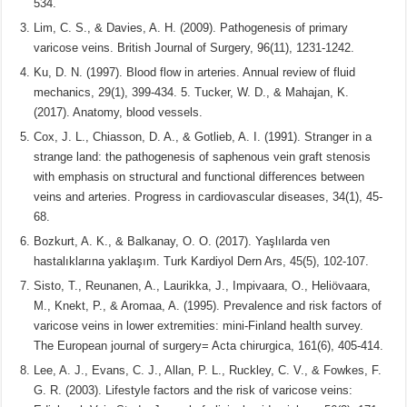
534.
Lim, C. S., & Davies, A. H. (2009). Pathogenesis of primary
varicose veins. British Journal of Surgery, 96(11), 1231-1242.
Ku, D. N. (1997). Blood flow in arteries. Annual review of fluid
mechanics, 29(1), 399-434. 5. Tucker, W. D., & Mahajan, K.
(2017). Anatomy, blood vessels.
Cox, J. L., Chiasson, D. A., & Gotlieb, A. I. (1991). Stranger in a
strange land: the pathogenesis of saphenous vein graft stenosis
with emphasis on structural and functional differences between
veins and arteries. Progress in cardiovascular diseases, 34(1), 45-
68.
Bozkurt, A. K., & Balkanay, O. O. (2017). Yaşlılarda ven
hastalıklarına yaklaşım. Turk Kardiyol Dern Ars, 45(5), 102-107.
Sisto, T., Reunanen, A., Laurikka, J., Impivaara, O., Heliövaara,
M., Knekt, P., & Aromaa, A. (1995). Prevalence and risk factors of
varicose veins in lower extremities: mini-Finland health survey.
The European journal of surgery= Acta chirurgica, 161(6), 405-414.
Lee, A. J., Evans, C. J., Allan, P. L., Ruckley, C. V., & Fowkes, F.
G. R. (2003). Lifestyle factors and the risk of varicose veins: