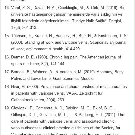
Varol, Z. S., Davas, H. A., Çiçeklioğlu, M., & Türk, M. (2019). Bir
üniversite hastanesinde çalışan hemşirelerde varis sıklığının ve
ilişkili faktörlerin değerlendirilmesi. Türkiye Halk Sağlığı Dergisi,
17(3), 304-313.
Tüchsen, F., Krause, N., Hannerz, H., Burr, H., & Kristensen, T. S.
(2000). Standing at work and varicose veins. Scandinavian journal
of work, environment & health, 414-420.
Detmer, D. E. (1980). Chronic leg pain. The American journal of
sports medicine, 8(2), 141-144.
Bordoni, B., Waheed, A., & Varacallo, M. (2019). Anatomy, Bony
Pelvis and Lower Limb, Gastrocnemius Muscle.
Hirai, M. (2000). Prevalence and characteristics of muscle cramps
in patients with varicose veins. VASA. Zeitschrift fur
Gefasskrankheiten, 29(4), 269.
Gloviczki, P., Comerota, A. J., Dalsing, M. C., Eklof, B. G.,
Gillespie, D. L., Gloviczki, M. L., … & Padberg, F. T. (2011). The
care of patients with varicose veins and associated chronic
venous diseases: clinical practice guidelines of the Society for
Vascular Surgery and the American Venous Forum. Journal of