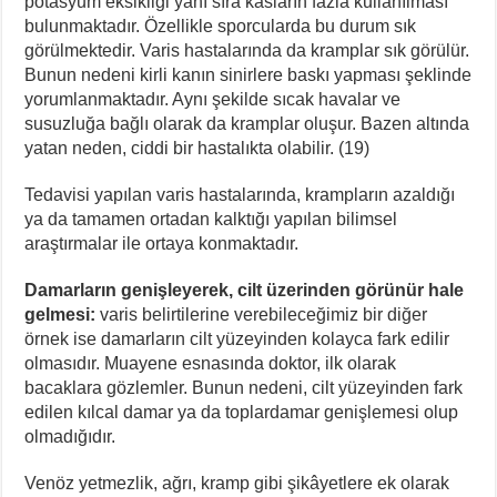
potasyum eksikliği yanı sıra kasların fazla kullanılması
bulunmaktadır. Özellikle sporcularda bu durum sık
görülmektedir. Varis hastalarında da kramplar sık görülür.
Bunun nedeni kirli kanın sinirlere baskı yapması şeklinde
yorumlanmaktadır. Aynı şekilde sıcak havalar ve
susuzluğa bağlı olarak da kramplar oluşur. Bazen altında
yatan neden, ciddi bir hastalıkta olabilir. (19)
Tedavisi yapılan varis hastalarında, krampların azaldığı
ya da tamamen ortadan kalktığı yapılan bilimsel
araştırmalar ile ortaya konmaktadır.
Damarların genişleyerek, cilt üzerinden görünür hale
gelmesi:
varis belirtilerine verebileceğimiz bir diğer
örnek ise damarların cilt yüzeyinden kolayca fark edilir
olmasıdır. Muayene esnasında doktor, ilk olarak
bacaklara gözlemler. Bunun nedeni, cilt yüzeyinden fark
edilen kılcal damar ya da toplardamar genişlemesi olup
olmadığıdır.
Venöz yetmezlik, ağrı, kramp gibi şikâyetlere ek olarak