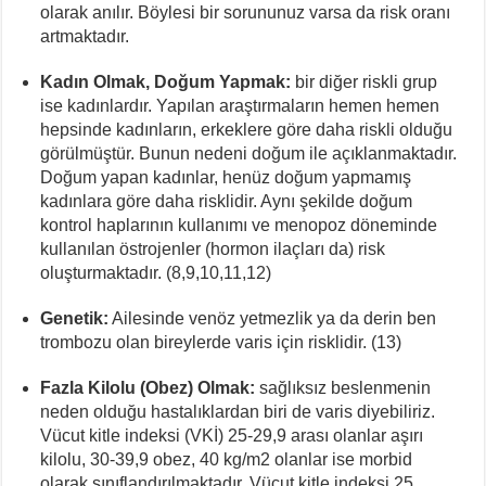
olarak anılır. Böylesi bir sorununuz varsa da risk oranı
artmaktadır.
Kadın Olmak, Doğum Yapmak:
bir diğer riskli grup
ise kadınlardır. Yapılan araştırmaların hemen hemen
hepsinde kadınların, erkeklere göre daha riskli olduğu
görülmüştür. Bunun nedeni doğum ile açıklanmaktadır.
Doğum yapan kadınlar, henüz doğum yapmamış
kadınlara göre daha risklidir. Aynı şekilde doğum
kontrol haplarının kullanımı ve menopoz döneminde
kullanılan östrojenler (hormon ilaçları da) risk
oluşturmaktadır. (8,9,10,11,12)
Genetik:
Ailesinde venöz yetmezlik ya da derin ben
trombozu olan bireylerde varis için risklidir. (13)
Fazla Kilolu (Obez) Olmak:
sağlıksız beslenmenin
neden olduğu hastalıklardan biri de varis diyebiliriz.
Vücut kitle indeksi (VKİ) 25-29,9 arası olanlar aşırı
kilolu, 30-39,9 obez, 40 kg/m2 olanlar ise morbid
olarak sınıflandırılmaktadır. Vücut kitle indeksi 25