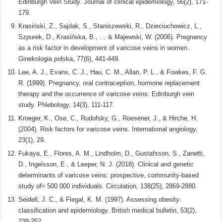
Edinburgh Vein Study. Journal of clinical epidemiology, 56(2), 171-
179.
Krasiński, Z., Sajdak, S., Staniszewski, R., Dzieciuchowicz, L.,
Szpurek, D., Krasińska, B., … & Majewski, W. (2006). Pregnancy
as a risk factor in development of varicose veins in women.
Ginekologia polska, 77(6), 441-449.
Lee, A. J., Evans, C. J., Hau, C. M., Allan, P. L., & Fowkes, F. G.
R. (1999). Pregnancy, oral contraception, hormone replacement
therapy and the occurrence of varicose veins: Edinburgh vein
study. Phlebology, 14(3), 111-117.
Kroeger, K., Ose, C., Rudofsky, G., Roesener, J., & Hirche, H.
(2004). Risk factors for varicose veins. International angiology,
23(1), 29.
Fukaya, E., Flores, A. M., Lindholm, D., Gustafsson, S., Zanetti,
D., Ingelsson, E., & Leeper, N. J. (2018). Clinical and genetic
determinants of varicose veins: prospective, community-based
study of≈ 500 000 individuals. Circulation, 138(25), 2869-2880.
Seidell, J. C., & Flegal, K. M. (1997). Assessing obesity:
classification and epidemiology. British medical bulletin, 53(2),
238-252.