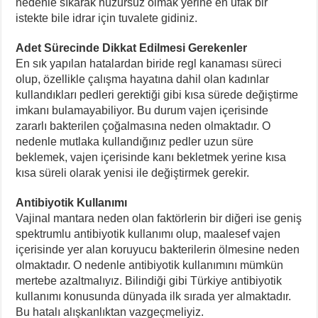
nedenle sıkarak huzursuz olmak yerine en ufak bir
istekte bile idrar için tuvalete gidiniz.
Adet Sürecinde Dikkat Edilmesi Gerekenler
En sık yapılan hatalardan biride regl kanaması süreci
olup, özellikle çalışma hayatına dahil olan kadınlar
kullandıkları pedleri gerektiği gibi kısa sürede değiştirme
imkanı bulamayabiliyor. Bu durum vajen içerisinde
zararlı bakterilen çoğalmasına neden olmaktadır. O
nedenle mutlaka kullandığınız pedler uzun süre
beklemek, vajen içerisinde kanı bekletmek yerine kısa
kısa süreli olarak yenisi ile değiştirmek gerekir.
Antibiyotik Kullanımı
Vajinal mantara neden olan faktörlerin bir diğeri ise geniş
spektrumlu antibiyotik kullanımı olup, maalesef vajen
içerisinde yer alan koruyucu bakterilerin ölmesine neden
olmaktadır. O nedenle antibiyotik kullanımını mümkün
mertebe azaltmalıyız. Bilindiği gibi Türkiye antibiyotik
kullanımı konusunda dünyada ilk sırada yer almaktadır.
Bu hatalı alışkanlıktan vazgeçmeliyiz.