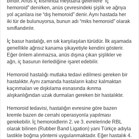
biridir. Anüs iç kısmında meydana gelenlere “iç
hemoroid” denirken, anüs çevresindeki şişlik ve ağrıya
yol açanlara ise “dış hemoroid” denir. Aynı hastada her
iki tür de bulunuyorsa, bunun adı “miks hemoroid” olarak
sınıflandırılır.
İç basur hastalığı, en sık karşılaşılan türüdür. İlk aşamada
genellikle ağrısız kanama şikayetiyle kendini gösterir.
Eğer önlem alınmazsa, anüs dışına çıkan şişlikler ve
ağrı, iç basurun ilerlediğine işaret edebilir.
Hemoroid hastalığı mutlaka tedavi edilmesi gereken bir
hastalıktır. Aynı zamanda hastaların kabız kalmaktan
kaçınmaları ve dışkılama esnasında ıkınma
alışkanlığından uzak durmaları gereken bir hastalıktır.
Hemoroid tedavisi, hastalığın evresine göre bazen
kremle bazen de cerrahi operasyonla yapılması
gerekebilir. İç hemoroidlerin 2. ve 3. evrelerinde RBL
olarak bilinen (Rubber Band Ligation) yani Türkçe adıyla
lastikle boğma yöntemi uygulanmaktadır. Eğer hastalık 4.