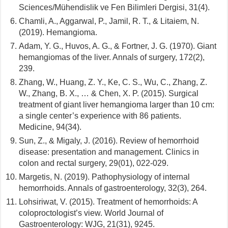
Sciences/Mühendislik ve Fen Bilimleri Dergisi, 31(4).
Chamli, A., Aggarwal, P., Jamil, R. T., & Litaiem, N.
(2019). Hemangioma.
Adam, Y. G., Huvos, A. G., & Fortner, J. G. (1970). Giant
hemangiomas of the liver. Annals of surgery, 172(2),
239.
Zhang, W., Huang, Z. Y., Ke, C. S., Wu, C., Zhang, Z.
W., Zhang, B. X., … & Chen, X. P. (2015). Surgical
treatment of giant liver hemangioma larger than 10 cm:
a single center’s experience with 86 patients.
Medicine, 94(34).
Sun, Z., & Migaly, J. (2016). Review of hemorrhoid
disease: presentation and management. Clinics in
colon and rectal surgery, 29(01), 022-029.
Margetis, N. (2019). Pathophysiology of internal
hemorrhoids. Annals of gastroenterology, 32(3), 264.
Lohsiriwat, V. (2015). Treatment of hemorrhoids: A
coloproctologist’s view. World Journal of
Gastroenterology: WJG, 21(31), 9245.