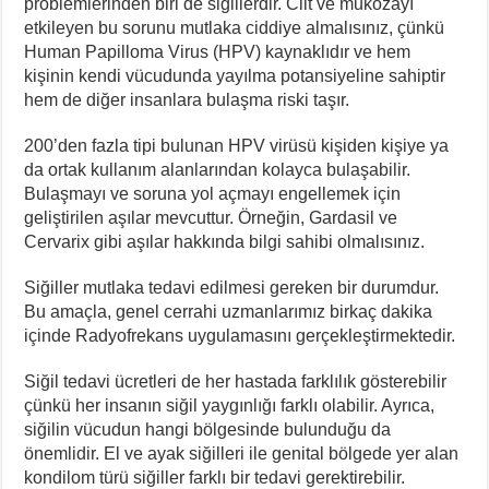
problemlerinden biri de siğillerdir. Cilt ve mukozayı
etkileyen bu sorunu mutlaka ciddiye almalısınız, çünkü
Human Papilloma Virus (HPV) kaynaklıdır ve hem
kişinin kendi vücudunda yayılma potansiyeline sahiptir
hem de diğer insanlara bulaşma riski taşır.
200’den fazla tipi bulunan HPV virüsü kişiden kişiye ya
da ortak kullanım alanlarından kolayca bulaşabilir.
Bulaşmayı ve soruna yol açmayı engellemek için
geliştirilen aşılar mevcuttur. Örneğin, Gardasil ve
Cervarix gibi aşılar hakkında bilgi sahibi olmalısınız.
Siğiller mutlaka tedavi edilmesi gereken bir durumdur.
Bu amaçla, genel cerrahi uzmanlarımız birkaç dakika
içinde Radyofrekans uygulamasını gerçekleştirmektedir.
Siğil tedavi ücretleri de her hastada farklılık gösterebilir
çünkü her insanın siğil yaygınlığı farklı olabilir. Ayrıca,
siğilin vücudun hangi bölgesinde bulunduğu da
önemlidir. El ve ayak siğilleri ile genital bölgede yer alan
kondilom türü siğiller farklı bir tedavi gerektirebilir.