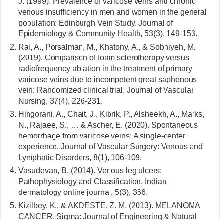
J. (1999). Prevalence of varicose veins and chronic
venous insufficiency in men and women in the general
population: Edinburgh Vein Study. Journal of
Epidemiology & Community Health, 53(3), 149-153.
Rai, A., Porsalman, M., Khatony, A., & Sobhiyeh, M.
(2019). Comparison of foam sclerotherapy versus
radiofrequency ablation in the treatment of primary
varicose veins due to incompetent great saphenous
vein: Randomized clinical trial. Journal of Vascular
Nursing, 37(4), 226-231.
Hingorani, A., Chait, J., Kibrik, P., Alsheekh, A., Marks,
N., Rajaee, S., … & Ascher, E. (2020). Spontaneous
hemorrhage from varicose veins: A single-center
experience. Journal of Vascular Surgery: Venous and
Lymphatic Disorders, 8(1), 106-109.
Vasudevan, B. (2014). Venous leg ulcers:
Pathophysiology and Classification. Indian
dermatology online journal, 5(3), 366.
Kizilbey, K., & AKDESTE, Z. M. (2013). MELANOMA
CANCER. Sigma: Journal of Engineering & Natural