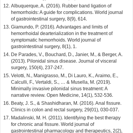
Albuquerque, A. (2016). Rubber band ligation of
hemorrhoids: A guide for complications. World journal
of gastrointestinal surgery, 8(9), 614.
Giamundo, P. (2016). Advantages and limits of
hemorrhoidal dearterialization in the treatment of
symptomatic hemorrhoids. World journal of
gastrointestinal surgery, 8(1), 1.
De Parades, V., Bouchard, D., Janier, M., & Berger, A.
(2013). Pilonidal sinus disease. Journal of visceral
surgery, 150(4), 237-247.
Velotti, N., Manigrasso, M., Di Lauro, K., Araimo, E.,
Calculli, F., Vertaldi, S., … & Musella, M. (2019).
Minimally invasive pilonidal sinus treatment: A
narrative review. Open Medicine, 14(1), 532-536.
Beaty, J. S., & Shashidharan, M. (2016). Anal fissure.
Clinics in colon and rectal surgery, 29(01), 030-037.
Madalinski, M. H. (2011). Identifying the best therapy
for chronic anal fissure. World journal of
gastrointestinal pharmacology and therapeutics, 2(2),