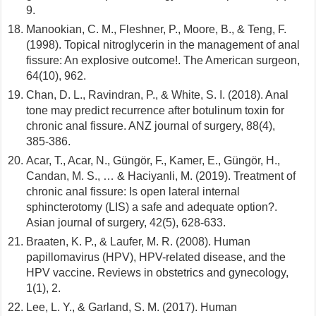
9.
Manookian, C. M., Fleshner, P., Moore, B., & Teng, F.
(1998). Topical nitroglycerin in the management of anal
fissure: An explosive outcome!. The American surgeon,
64(10), 962.
Chan, D. L., Ravindran, P., & White, S. I. (2018). Anal
tone may predict recurrence after botulinum toxin for
chronic anal fissure. ANZ journal of surgery, 88(4),
385-386.
Acar, T., Acar, N., Güngör, F., Kamer, E., Güngör, H.,
Candan, M. S., … & Haciyanli, M. (2019). Treatment of
chronic anal fissure: Is open lateral internal
sphincterotomy (LIS) a safe and adequate option?.
Asian journal of surgery, 42(5), 628-633.
Braaten, K. P., & Laufer, M. R. (2008). Human
papillomavirus (HPV), HPV-related disease, and the
HPV vaccine. Reviews in obstetrics and gynecology,
1(1), 2.
Lee, L. Y., & Garland, S. M. (2017). Human