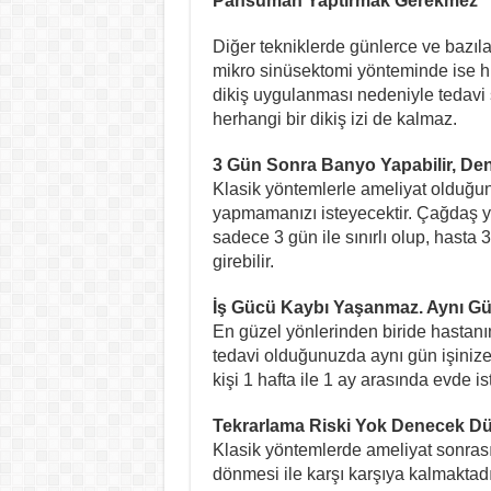
Pansuman Yaptırmak Gerekmez
Diğer tekniklerde günlerce ve bazı
mikro sinüsektomi yönteminde ise 
dikiş uygulanması nedeniyle tedavi 
herhangi bir dikiş izi de kalmaz.
3 Gün Sonra Banyo Yapabilir, Deni
Klasik yöntemlerle ameliyat olduğ
yapmamanızı isteyecektir. Çağdaş y
sadece 3 gün ile sınırlı olup, hast
girebilir.
İş Gücü Kaybı Yaşanmaz. Aynı Gün 
En güzel yönlerinden biride hastan
tedavi olduğunuzda aynı gün işinize
kişi 1 hafta ile 1 ay arasında evde is
Tekrarlama Riski Yok Denecek D
Klasik yöntemlerde ameliyat sonrası
dönmesi ile karşı karşıya kalmaktadı