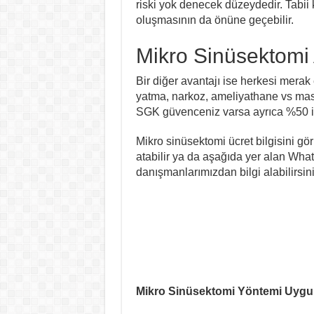
riski yok denecek düzeydedir. Tabii 
oluşmasının da önüne geçebilir.
Mikro Sinüsektomi
Bir diğer avantajı ise herkesi merak
yatma, narkoz, ameliyathane vs masra
SGK güvenceniz varsa ayrıca %50 in
Mikro sinüsektomi ücret bilgisini gö
atabilir ya da aşağıda yer alan Wha
danışmanlarımızdan bilgi alabilirsini
Mikro Sinüsektomi Yöntemi Uygula