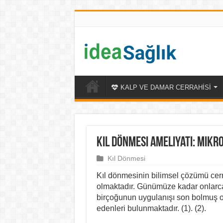
KALP VE DAMAR CERRAHİSİ
Kıl Dönmesi Ameliyatı: Mikro
Kıl Dönmesi
Kıl dönmesinin bilimsel çözümü cer
olmaktadır. Günümüze kadar onlarca k
birçoğunun uygulanışı son bolmuş 
edenleri bulunmaktadır. (1). (2).