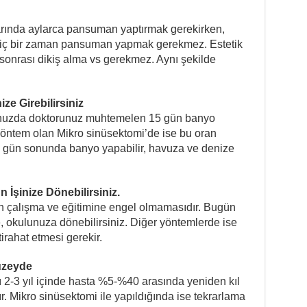
larında aylarca pansuman yaptırmak gerekirken,
hiç bir zaman pansuman yapmak gerekmez. Estetik
sonrası dikiş alma vs gerekmez. Aynı şekilde
ze Girebilirsiniz
unuzda doktorunuz muhtemelen 15 gün banyo
öntem olan Mikro sinüsektomi’de ise bu oran
a 3 gün sonunda banyo yapabilir, havuza ve denize
İşinize Dönebilirsiniz.
ın çalışma ve eğitimine engel olmamasıdır. Bugün
, okulunuza dönebilirsiniz. Diğer yöntemlerde ise
tirahat etmesi gerekir.
üzeyde
 2-3 yıl içinde hasta %5-%40 arasında yeniden kıl
r. Mikro sinüsektomi ile yapıldığında ise tekrarlama