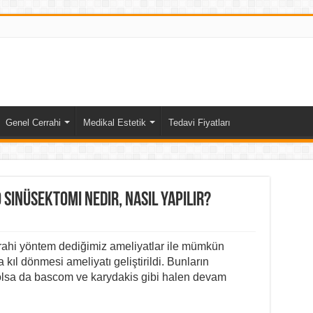
Genel Cerrahi
Medikal Estetik
Tedavi Fiyatları
 Sinüsektomi Nedir, Nasıl Yapılır?
rahi yöntem dediğimiz ameliyatlar ile mümkün
ıl dönmesi ameliyatı geliştirildi. Bunların
olsa da bascom ve karydakis gibi halen devam