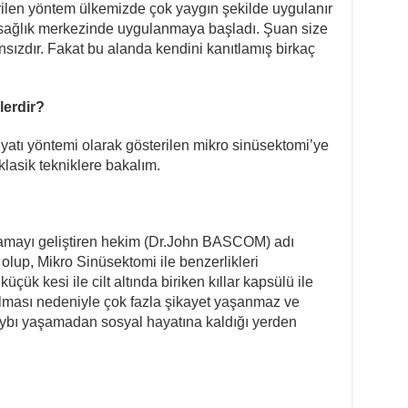
tirilen yöntem ülkemizde çok yaygın şekilde uygulanır
ş sağlık merkezinde uygulanmaya başladı. Şuan size
ızdır. Fakat bu alanda kendini kanıtlamış birkaç
lerdir?
yatı yöntemi olarak gösterilen mikro sinüsektomi’ye
klasik tekniklere bakalım.
ulamayı geliştiren hekim (Dr.John BASCOM) adı
ri olup, Mikro Sinüsektomi ile benzerlikleri
çük kesi ile cilt altında biriken kıllar kapsülü ile
 olması nedeniyle çok fazla şikayet yaşanmaz ve
aybı yaşamadan sosyal hayatına kaldığı yerden