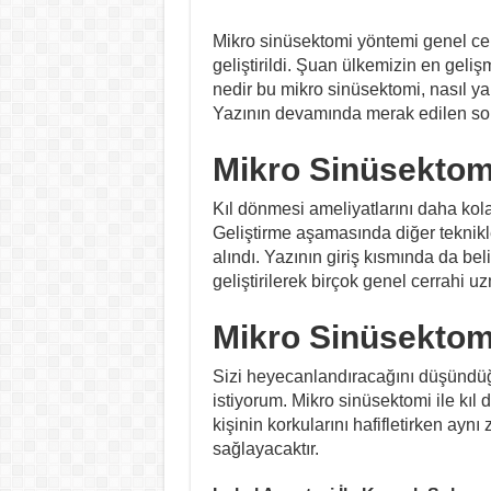
Mikro sinüsektomi yöntemi genel c
geliştirildi. Şuan ülkemizin en geli
nedir bu mikro sinüsektomi, nasıl yap
Yazının devamında merak edilen sor
Mikro Sinüsektom
Kıl dönmesi ameliyatlarını daha kolay 
Geliştirme aşamasında diğer teknikl
alındı. Yazının giriş kısmında da beli
geliştirilerek birçok genel cerrahi uz
Mikro Sinüsektomi
Sizi heyecanlandıracağını düşündüğ
istiyorum. Mikro sinüsektomi ile kı
kişinin korkularını hafifletirken ay
sağlayacaktır.