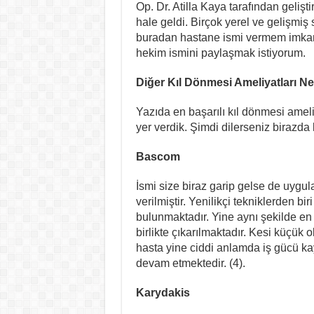
Op. Dr. Atilla Kaya tarafından geliş
hale geldi. Birçok yerel ve gelişmi
buradan hastane ismi vermem imkans
hekim ismini paylaşmak istiyorum.
Diğer Kıl Dönmesi Ameliyatları Ne
Yazıda en başarılı kıl dönmesi ameli
yer verdik. Şimdi dilerseniz birazda 
Bascom
İsmi size biraz garip gelse de uyg
verilmiştir. Yenilikçi tekniklerden bi
bulunmaktadır. Yine aynı şekilde en kü
birlikte çıkarılmaktadır. Kesi küçük
hasta yine ciddi anlamda iş gücü k
devam etmektedir. (4).
Karydakis