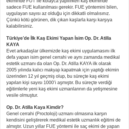
ekiminde FUT ile kolayca yapılırken kaş ekiminde
sadece FUE kullanılması gerekir. FUE yöntemini bilen,
uygulayan sayısı az olduğu için dikkatli olmalısınız.
Çünkü kötü görünen, dik çıkan kaşlarla karşı karşıya
kalabilirsiniz.
Türkiye’de İlk Kaş Ekimi Yapan İsim Op. Dr. Atilla
KAYA
Evet arkadaşlar ülkemizde kaş ekimi uygulamasını ilk
defa yapan isim genel cerrahi ve aynı zamanda medikal
estetik uzmanı da olan Op. Dr. Atilla KAYA ilk olarak
2005 yılında kalıcı makyajı kapatmak için yaptığı ekimin
üzerinden 12 yıl geçmiş olup, bu süreçte kaş ekimi
yapılan kişi sayısı 1000’i aşmıştır. Bu süreçte verdiği
eğitimlerle yeni kaş ekimi uzmanlarının da yetişmesine
vesile olmuştur.
Op. Dr. Atilla Kaya Kimdir?
Genel cerrahi (Proctoloji) uzmanı olmasına karşın
kendisini geliştirerek medikal estetik uzmanlık eğitimi de
almıştır. Uzun yıllar FUE yöntemi ile saç ekimi de yapan