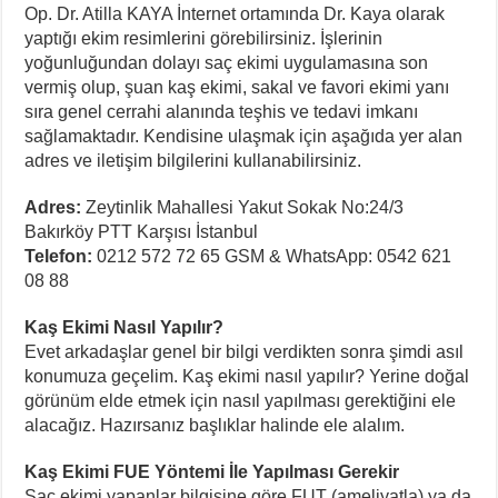
Op. Dr. Atilla KAYA İnternet ortamında Dr. Kaya olarak
yaptığı ekim resimlerini görebilirsiniz. İşlerinin
yoğunluğundan dolayı saç ekimi uygulamasına son
vermiş olup, şuan kaş ekimi, sakal ve favori ekimi yanı
sıra genel cerrahi alanında teşhis ve tedavi imkanı
sağlamaktadır. Kendisine ulaşmak için aşağıda yer alan
adres ve iletişim bilgilerini kullanabilirsiniz.
Adres:
Zeytinlik Mahallesi Yakut Sokak No:24/3
Bakırköy PTT Karşısı İstanbul
Telefon:
0212 572 72 65 GSM & WhatsApp: 0542 621
08 88
Kaş Ekimi Nasıl Yapılır?
Evet arkadaşlar genel bir bilgi verdikten sonra şimdi asıl
konumuza geçelim. Kaş ekimi nasıl yapılır? Yerine doğal
görünüm elde etmek için nasıl yapılması gerektiğini ele
alacağız. Hazırsanız başlıklar halinde ele alalım.
Kaş Ekimi FUE Yöntemi İle Yapılması Gerekir
Saç ekimi yapanlar bilgisine göre FUT (ameliyatla) ya da