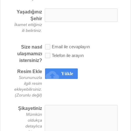
Yaşadığınız
Şehir
İkamet ettiğiniz
ili belirtiniz.
Email ile cevaplayın
Size nasıl
ulaşmamızı
Telefon ile arayın
istersiniz?
cloud_upload
Resim Ekle
Yükle
Sorununuzla
ilgili resim
ekleyebilirsiniz.
(Zorunlu değil)
Şikayetiniz
Mümkün
oldukça
detaylıca