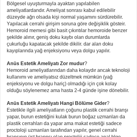
Bölgesel uyuşturmayla ayaktan yapılabilen
ameliyatlardandır. Ameliyat sonrası kabul edilebilir
düzeyde ağrı olsada kişi normal yaşamını sürdürebilir.
Yapılacak cerrahi girişim soruna göre değişiklik gösteir.
Hemoroid memesi gibi basit çıkıntılar hemoroide benzer
şekilde alınır, geniş doku kaybı olan durumlarda
çukurluğu kapatacak şekilde dikilir. dar alan doku
kayıplarında yağ enjeksiyonu veya dolgu yapılır.
Anüs Estetik Ameliyatı Zor mudur
?
Hemoroid ameliyatlarından daha kolaydır ancak teknoloji
kullanımı ve ameliyatsız düzeltmek mümkün (yağ
enjeksiyonu ve dolgu hariç) olmadığı için çok kolay
olduğu söylenemez ama hasta 2-4 günde işine dönebilir.
Anüs Estetik Ameliyatı Hangi Bölüme Gider
?
Estetikle ilgili ameliyatların çoğunu plastik cerrahi branşı
yapar, burun estetiğini kulak burun boğaz uzmanları da
plastik cerrahları da yapar ama makat estetiği sadece
proctoloji uzmanları tarafından yapılır, genel cerrahi
branşının üst brannşı olan proctoliji sadece anal blge