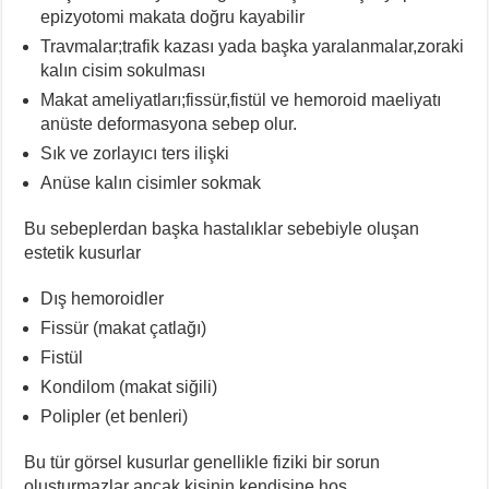
epizyotomi makata doğru kayabilir
Travmalar;trafik kazası yada başka yaralanmalar,zoraki
kalın cisim sokulması
Makat ameliyatları;fissür,fistül ve hemoroid maeliyatı
anüste deformasyona sebep olur.
Sık ve zorlayıcı ters ilişki
Anüse kalın cisimler sokmak
Bu sebeplerdan başka hastalıklar sebebiyle oluşan
estetik kusurlar
Dış hemoroidler
Fissür (makat çatlağı)
Fistül
Kondilom (makat siğili)
Polipler (et benleri)
Bu tür görsel kusurlar genellikle fiziki bir sorun
oluşturmazlar ancak kişinin kendisine hoş